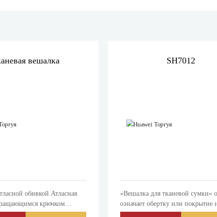
аневая вешалка
SH7012
атласной обивкой Атласная
«Вешалка для тканевой сумки» 
вращающимся крючком
означает обертку или покрытие 
Вешалка на плечо для
для хранения, защиты или укра