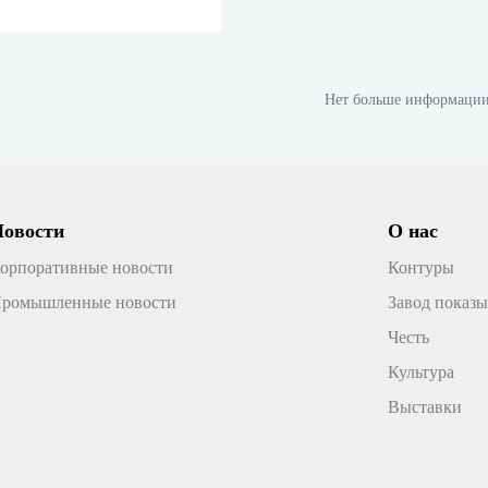
ными деревянными или
ми вешалками, тканевые
лее мягкие и могут лучше
дежду, особенно некоторые
Нет больше информаци
 деформируемые предметы
ие как шелк и хлопок.
Новости
О нас
орпоративные новости
Контуры
ромышленные новости
Завод показы
Честь
Культура
Выставки