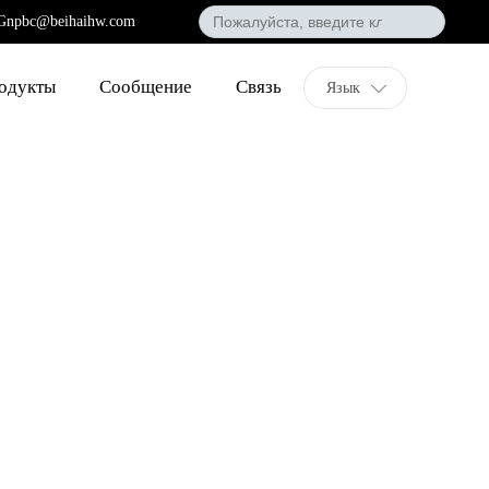
Gnpbc@beihaihw.com
Поиск
одукты
Сообщение
Связь
Язык