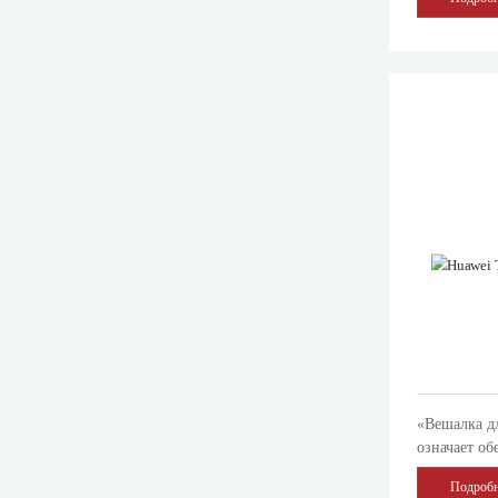
предметов. 
вешания од
«Вешалка д
означает об
для хранен
Подробн
предметов. 