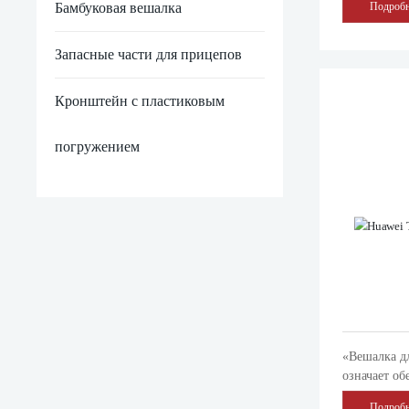
Бамбуковая вешалка
Подробн
подвешиван
костюмов и
Запасные части для прицепов
Кронштейн с пластиковым
погружением
«Вешалка д
означает об
для хранен
Подробн