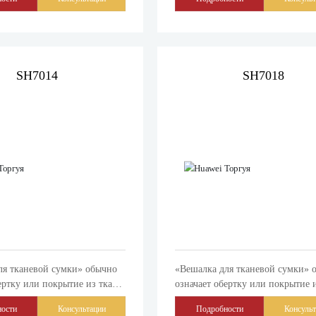
«Вешалка»-это полка для
предметов. «Вешалка»-это полка
ежды или других предметов.
вешания одежды или других пре
SH7014
SH7018
ля тканевой сумки» обычно
«Вешалка для тканевой сумки» 
ертку или покрытие из ткани
означает обертку или покрытие 
ия, защиты или украшения
для хранения, защиты или укра
ости
Консультации
Подробности
Консуль
«Вешалка»-это полка для
предметов. «Вешалка»-это полка