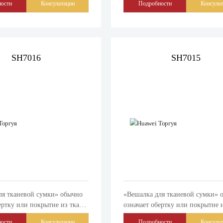
ости
Консультации
Подробности
Консуль
ия платьев, свитеров,
предметов. «Вешалка»-это полка
 многого другого.
вешания одежды или других пре
SH7016
SH7015
ля тканевой сумки» обычно
«Вешалка для тканевой сумки» 
ертку или покрытие из ткани
означает обертку или покрытие 
ия, защиты или украшения
для хранения, защиты или укра
ости
Консультации
Подробности
Консуль