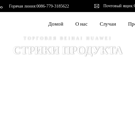
Почтовый ящик:
Горячая линия:
0086-779-3185622
Домой
О нас
Случаи
Пр
ТОРГОВЛЯ BEIHAI HUAWEI
СТРИКИ ПРОДУКТА
Серия продуктов
Клейдербюгель