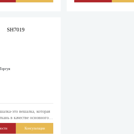
ежды или других предметов.
вешания одежды или других пре
SH7019
шалка-это вешалка, которая
ткань в качестве основного
 обычно используется для
ости
Консультации
ия одежды. По сравнению с