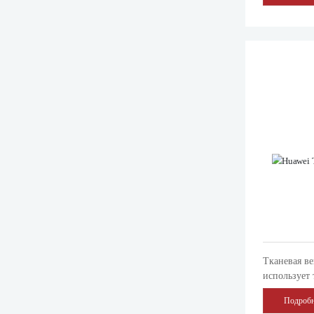
вешания од
Тканевая ве
использует 
материала и
Подробн
подвешиван