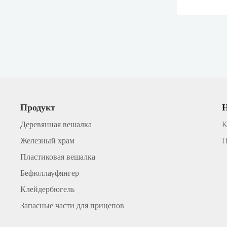
традицион
пластиковы
вешалки бо
защитить о
мягкие или
одежды, так
Продукт
Деревянная вешалка
К
Железный храм
П
Пластиковая вешалка
Бефюллауфянгер
Клейдербюгель
Запасные части для прицепов