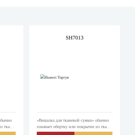
SH7013
обычно
«Вешалка для тканевой сумки» обычно
из ткани
означает обертку или покрытие из ткани
шения
для хранения, защиты или украшения