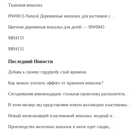
HW0106
Тканевая вешалка
HW0013-Natural Деревянные вешалки для костюмов с
нескользящей брючной планкой, вешалки из натурального
Цветная деревянная вешалка для детей — HW0043
дерева для пальто, рубашек, курток, брюк, костюмов
MH4133
MH4132
Последний Новости
Добавь к своему гардеробу слой времени.
Как можно усилить эффект от хранения вешалок?
Сегодняшняя рекомендация: стальная проволока распылитель
вешалка, новый выбор для домашней жизни
В этом месяце мы представляем новую коллекцию пластиковых
металлических вешалок, чтобы принести идеальное сочетание
Новый нескользящий пластиковый вешалка: модный и
моды и практичности в вашу домашнюю жизнь
практичный, новый опыт создания шкафа
Производство железных вешалок в июле идет гладко,
ускоренное производство, добро пожаловать на заказ!